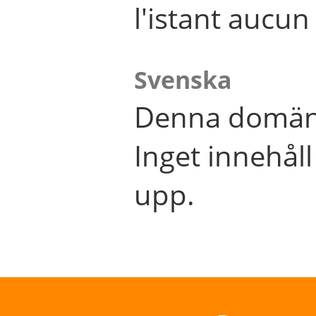
l'istant aucu
Svenska
Denna domän 
Inget innehål
upp.